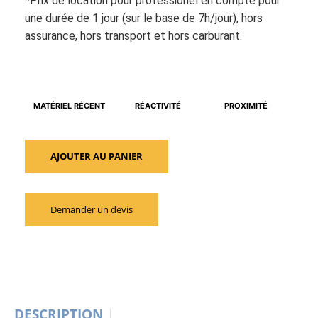
*Prix de location pour professionel en compte pour
une durée de 1 jour (sur le base de 7h/jour), hors
assurance, hors transport et hors carburant.
MATÉRIEL RÉCENT
RÉACTIVITÉ
PROXIMITÉ
quantité
AJOUTER AU PANIER
de
Compresseur
à
Demander un devis
air
7
Bars
3000
l/min
DESCRIPTION